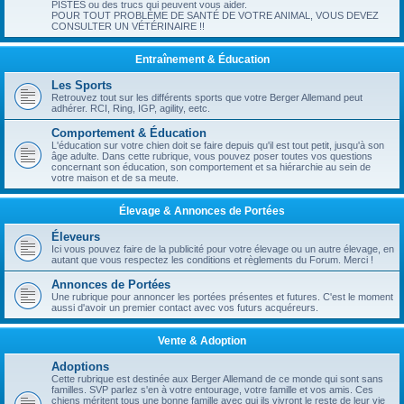
PISTES ou des trucs qui peuvent vous aider.
POUR TOUT PROBLÈME DE SANTÉ DE VOTRE ANIMAL, VOUS DEVEZ
CONSULTER UN VÉTÉRINAIRE !!
Entraînement & Éducation
Les Sports
Retrouvez tout sur les différents sports que votre Berger Allemand peut
adhérer. RCI, Ring, IGP, agility, eetc.
Comportement & Éducation
L'éducation sur votre chien doit se faire depuis qu'il est tout petit, jusqu'à son
âge adulte. Dans cette rubrique, vous pouvez poser toutes vos questions
concernant son éducation, son comportement et sa hiérarchie au sein de
votre maison et de sa meute.
Élevage & Annonces de Portées
Éleveurs
Ici vous pouvez faire de la publicité pour votre élevage ou un autre élevage, en
autant que vous respectez les conditions et règlements du Forum. Merci !
Annonces de Portées
Une rubrique pour annoncer les portées présentes et futures. C'est le moment
aussi d'avoir un premier contact avec vos futurs acquéreurs.
Vente & Adoption
Adoptions
Cette rubrique est destinée aux Berger Allemand de ce monde qui sont sans
familles. SVP parlez s'en à votre entourage, votre famille et vos amis. Ces
chiens méritent tous une bonne famille avec qui ils vivront le reste de leur vie