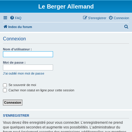
Le Berger Allemand
FAQ
S’enregistrer
Connexion
R
Index du forum
e
Connexion
c
h
Nom d’utilisateur :
e
r
Mot de passe :
c
J’ai oublié mon mot de passe
h
e
Se souvenir de moi
Cacher mon statut en ligne pour cette session
r
S’ENREGISTRER
Vous devez être enregistré pour vous connecter. L’enregistrement ne prend
que quelques secondes et augmente vos possibilités. L’administrateur du
forum peut également accorder des permissions additionnelles aux membres