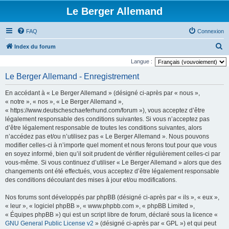
Le Berger Allemand
FAQ
Connexion
R
Index du forum
e
Langue :
c
Le Berger Allemand - Enregistrement
h
En accédant à « Le Berger Allemand » (désigné ci-après par « nous »,
e
« notre », « nos », « Le Berger Allemand »,
r
« https://www.deutscheschaeferhund.com/forum »), vous acceptez d’être
légalement responsable des conditions suivantes. Si vous n’acceptez pas
c
d’être légalement responsable de toutes les conditions suivantes, alors
h
n’accédez pas et/ou n’utilisez pas « Le Berger Allemand ». Nous pouvons
e
modifier celles-ci à n’importe quel moment et nous ferons tout pour que vous
en soyez informé, bien qu’il soit prudent de vérifier régulièrement celles-ci par
r
vous-même. Si vous continuez d’utiliser « Le Berger Allemand » alors que des
changements ont été effectués, vous acceptez d’être légalement responsable
des conditions découlant des mises à jour et/ou modifications.
Nos forums sont développés par phpBB (désigné ci-après par « ils », « eux »,
« leur », « logiciel phpBB », « www.phpbb.com », « phpBB Limited »,
« Équipes phpBB ») qui est un script libre de forum, déclaré sous la licence «
GNU General Public License v2
» (désigné ci-après par « GPL ») et qui peut