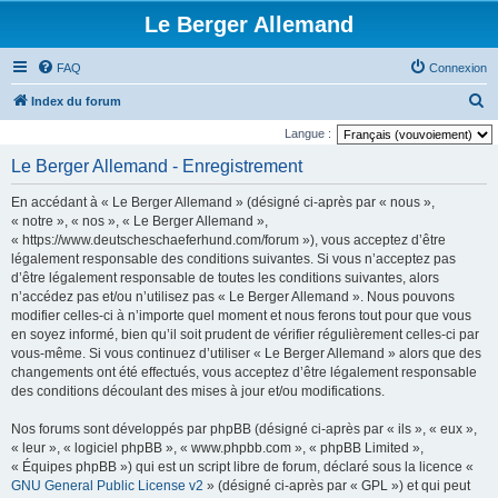
Le Berger Allemand
FAQ
Connexion
R
Index du forum
e
Langue :
c
Le Berger Allemand - Enregistrement
h
En accédant à « Le Berger Allemand » (désigné ci-après par « nous »,
e
« notre », « nos », « Le Berger Allemand »,
r
« https://www.deutscheschaeferhund.com/forum »), vous acceptez d’être
légalement responsable des conditions suivantes. Si vous n’acceptez pas
c
d’être légalement responsable de toutes les conditions suivantes, alors
h
n’accédez pas et/ou n’utilisez pas « Le Berger Allemand ». Nous pouvons
e
modifier celles-ci à n’importe quel moment et nous ferons tout pour que vous
en soyez informé, bien qu’il soit prudent de vérifier régulièrement celles-ci par
r
vous-même. Si vous continuez d’utiliser « Le Berger Allemand » alors que des
changements ont été effectués, vous acceptez d’être légalement responsable
des conditions découlant des mises à jour et/ou modifications.
Nos forums sont développés par phpBB (désigné ci-après par « ils », « eux »,
« leur », « logiciel phpBB », « www.phpbb.com », « phpBB Limited »,
« Équipes phpBB ») qui est un script libre de forum, déclaré sous la licence «
GNU General Public License v2
» (désigné ci-après par « GPL ») et qui peut