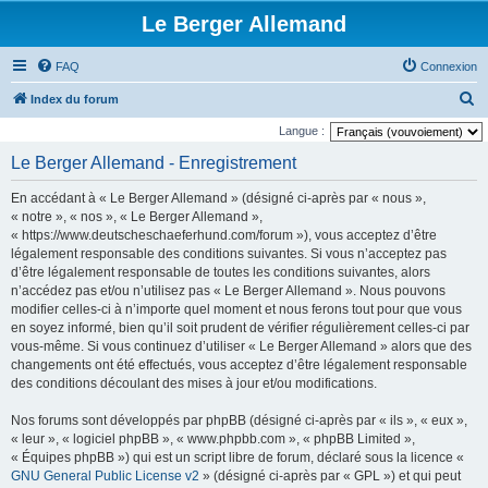
Le Berger Allemand
FAQ
Connexion
R
Index du forum
e
Langue :
c
Le Berger Allemand - Enregistrement
h
En accédant à « Le Berger Allemand » (désigné ci-après par « nous »,
e
« notre », « nos », « Le Berger Allemand »,
r
« https://www.deutscheschaeferhund.com/forum »), vous acceptez d’être
légalement responsable des conditions suivantes. Si vous n’acceptez pas
c
d’être légalement responsable de toutes les conditions suivantes, alors
h
n’accédez pas et/ou n’utilisez pas « Le Berger Allemand ». Nous pouvons
e
modifier celles-ci à n’importe quel moment et nous ferons tout pour que vous
en soyez informé, bien qu’il soit prudent de vérifier régulièrement celles-ci par
r
vous-même. Si vous continuez d’utiliser « Le Berger Allemand » alors que des
changements ont été effectués, vous acceptez d’être légalement responsable
des conditions découlant des mises à jour et/ou modifications.
Nos forums sont développés par phpBB (désigné ci-après par « ils », « eux »,
« leur », « logiciel phpBB », « www.phpbb.com », « phpBB Limited »,
« Équipes phpBB ») qui est un script libre de forum, déclaré sous la licence «
GNU General Public License v2
» (désigné ci-après par « GPL ») et qui peut