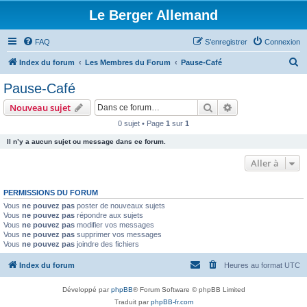
Le Berger Allemand
FAQ
S’enregistrer
Connexion
R
Index du forum
Les Membres du Forum
Pause-Café
e
Pause-Café
c
Rechercher
Recherche avanc
Nouveau sujet
h
0 sujet • Page
1
sur
1
e
Il n’y a aucun sujet ou message dans ce forum.
r
c
Aller à
h
PERMISSIONS DU FORUM
e
Vous
ne pouvez pas
poster de nouveaux sujets
r
Vous
ne pouvez pas
répondre aux sujets
Vous
ne pouvez pas
modifier vos messages
Vous
ne pouvez pas
supprimer vos messages
Vous
ne pouvez pas
joindre des fichiers
Index du forum
Heures au format
UTC
Développé par
phpBB
® Forum Software © phpBB Limited
Traduit par
phpBB-fr.com