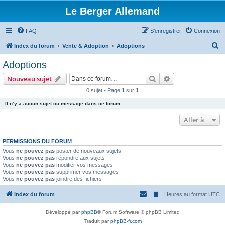
Le Berger Allemand
FAQ
S’enregistrer
Connexion
R
Index du forum
Vente & Adoption
Adoptions
e
Adoptions
c
Rechercher
Recherche avanc
Nouveau sujet
h
0 sujet • Page
1
sur
1
e
Il n’y a aucun sujet ou message dans ce forum.
r
c
Aller à
h
PERMISSIONS DU FORUM
e
Vous
ne pouvez pas
poster de nouveaux sujets
r
Vous
ne pouvez pas
répondre aux sujets
Vous
ne pouvez pas
modifier vos messages
Vous
ne pouvez pas
supprimer vos messages
Vous
ne pouvez pas
joindre des fichiers
Index du forum
Heures au format
UTC
Développé par
phpBB
® Forum Software © phpBB Limited
Traduit par
phpBB-fr.com