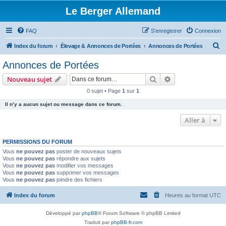
Le Berger Allemand
FAQ
S’enregistrer
Connexion
R
Index du forum
Élevage & Annonces de Portées
Annonces de Portées
e
Annonces de Portées
c
Rechercher
Recherche avanc
Nouveau sujet
h
0 sujet • Page
1
sur
1
e
Il n’y a aucun sujet ou message dans ce forum.
r
c
Aller à
h
PERMISSIONS DU FORUM
e
Vous
ne pouvez pas
poster de nouveaux sujets
r
Vous
ne pouvez pas
répondre aux sujets
Vous
ne pouvez pas
modifier vos messages
Vous
ne pouvez pas
supprimer vos messages
Vous
ne pouvez pas
joindre des fichiers
Index du forum
Heures au format
UTC
Développé par
phpBB
® Forum Software © phpBB Limited
Traduit par
phpBB-fr.com