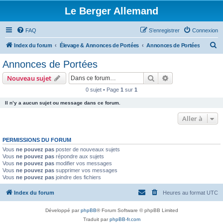
Le Berger Allemand
FAQ
S’enregistrer
Connexion
R
Index du forum
Élevage & Annonces de Portées
Annonces de Portées
e
Annonces de Portées
c
Rechercher
Recherche avanc
Nouveau sujet
h
0 sujet • Page
1
sur
1
e
Il n’y a aucun sujet ou message dans ce forum.
r
c
Aller à
h
PERMISSIONS DU FORUM
e
Vous
ne pouvez pas
poster de nouveaux sujets
r
Vous
ne pouvez pas
répondre aux sujets
Vous
ne pouvez pas
modifier vos messages
Vous
ne pouvez pas
supprimer vos messages
Vous
ne pouvez pas
joindre des fichiers
Index du forum
Heures au format
UTC
Développé par
phpBB
® Forum Software © phpBB Limited
Traduit par
phpBB-fr.com