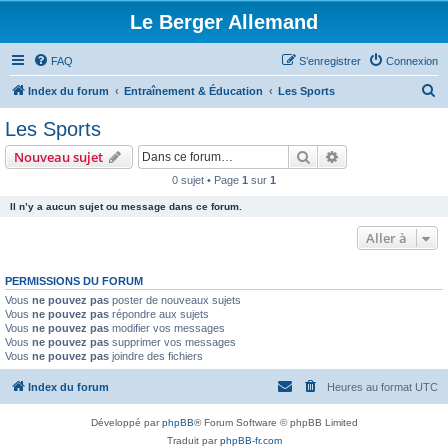
Le Berger Allemand
FAQ
S’enregistrer
Connexion
R
Index du forum
Entraînement & Éducation
Les Sports
e
Les Sports
c
Rechercher
Recherche avanc
Nouveau sujet
h
0 sujet • Page
1
sur
1
e
Il n’y a aucun sujet ou message dans ce forum.
r
c
Aller à
h
PERMISSIONS DU FORUM
e
Vous
ne pouvez pas
poster de nouveaux sujets
r
Vous
ne pouvez pas
répondre aux sujets
Vous
ne pouvez pas
modifier vos messages
Vous
ne pouvez pas
supprimer vos messages
Vous
ne pouvez pas
joindre des fichiers
Index du forum
Heures au format
UTC
Développé par
phpBB
® Forum Software © phpBB Limited
Traduit par
phpBB-fr.com