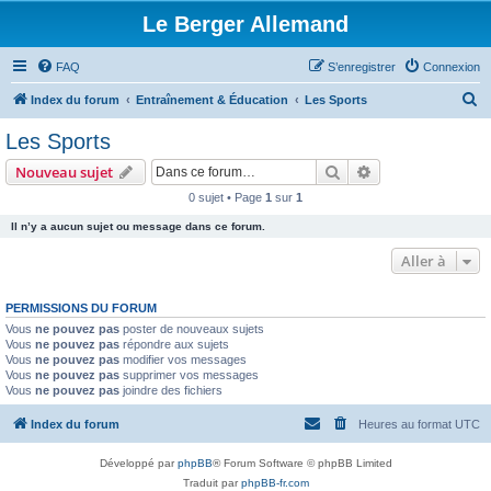
Le Berger Allemand
FAQ
S’enregistrer
Connexion
R
Index du forum
Entraînement & Éducation
Les Sports
e
Les Sports
c
Rechercher
Recherche avanc
Nouveau sujet
h
0 sujet • Page
1
sur
1
e
Il n’y a aucun sujet ou message dans ce forum.
r
c
Aller à
h
PERMISSIONS DU FORUM
e
Vous
ne pouvez pas
poster de nouveaux sujets
r
Vous
ne pouvez pas
répondre aux sujets
Vous
ne pouvez pas
modifier vos messages
Vous
ne pouvez pas
supprimer vos messages
Vous
ne pouvez pas
joindre des fichiers
Index du forum
Heures au format
UTC
Développé par
phpBB
® Forum Software © phpBB Limited
Traduit par
phpBB-fr.com